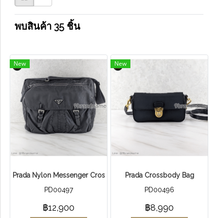
พบสินค้า 35 ชิ้น
New
New
Prada Nylon Messenger Crossbody Bag
Prada Crossbody Bag
PD00497
PD00496
฿12,900
฿8,990