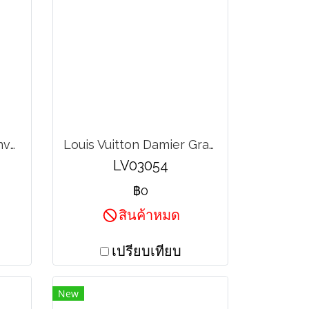
Louis Vuitton Tivoli Canvas Monogram GM
Louis Vuitton Damier Graphite 3D Canvas Studio Messenger
LV03054
฿0
สินค้าหมด
เปรียบเทียบ
New