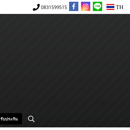
TH
0831599515
รับประกัน