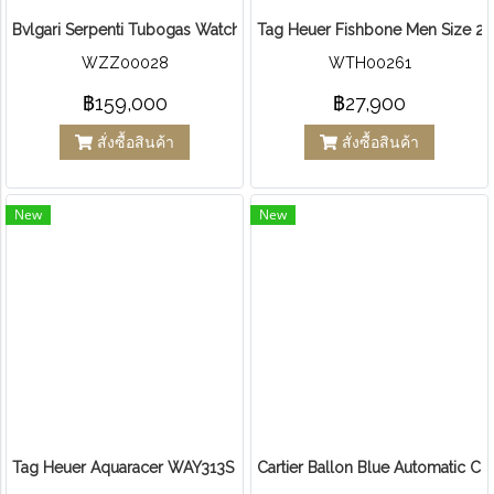
Bvlgari Serpenti Tubogas Watch Steel
Tag Heuer Fishbone Men Size 2k
WZZ00028
WTH00261
฿159,000
฿27,900
สั่งซื้อสินค้า
สั่งซื้อสินค้า
New
New
Tag Heuer Aquaracer WAY313S Blue Pear
Cartier Ballon Blue Automatic C