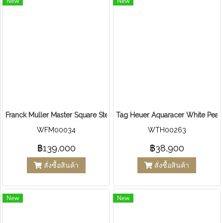
New
New
Franck Muller Master Square Steel Diamond After
Tag Heuer Aquaracer White Pear
WFM00034
WTH00263
฿139,000
฿38,900
สั่งซื้อสินค้า
สั่งซื้อสินค้า
New
New