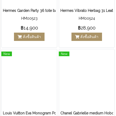
Hermes Garden Party 36 tote bag Canvas Clemence
Hermes Vibrato Herbag 31 Leathe
HM00523
HM00524
฿14,900
฿28,900
สั่งซื้อสินค้า
สั่งซื้อสินค้า
New
New
Louis Vuitton Eva Monogram Pochette Canvas
Chanel Gabrielle medium Hobo B