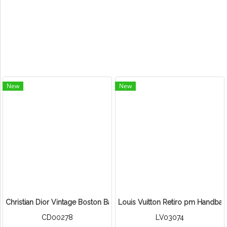
New
New
Christian Dior Vintage Boston Bag Deep Blue
Louis Vuitton Retiro pm Handb
CD00278
LV03074