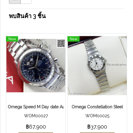
พบสินค้า 3 ชิ้น
New
New
Omega Speed M Day date Auto chronograph
Omega Constellation Steel
WOM00027
WOM00025
฿67,900
฿37,900