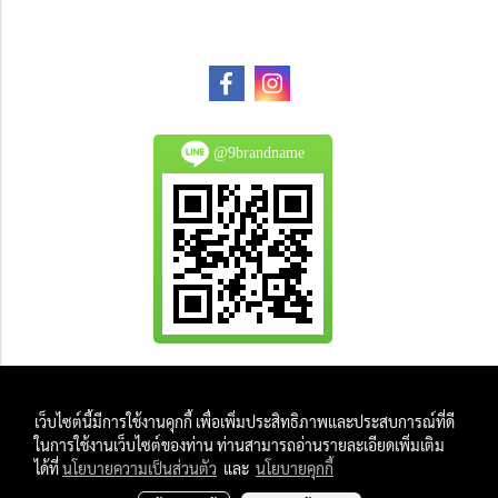
@9brandname
All Product are authentic and pre-owned.
เว็บไซต์นี้มีการใช้งานคุกกี้ เพื่อเพิ่มประสิทธิภาพและประสบการณ์ที่ดี
And
ในการใช้งานเว็บไซต์ของท่าน ท่านสามารถอ่านรายละเอียดเพิ่มเติม
All Photo in this website were taken by
ได้ที่
นโยบายความเป็นส่วนตัว
และ
นโยบายคุกกี้
9Brandname's Team.