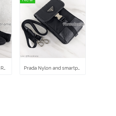
Prada Re-Edition 2005 Re-Nylon bag
Prada Nylon and smartphone case 2zh109