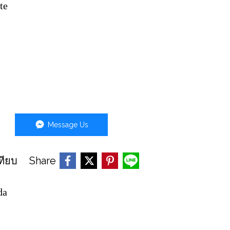
te
Message Us
Share
ทียบ
da