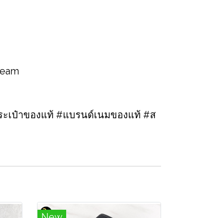
 team
ะเป๋าของแท้ #แบรนด์เนมของแท้ #ส
New