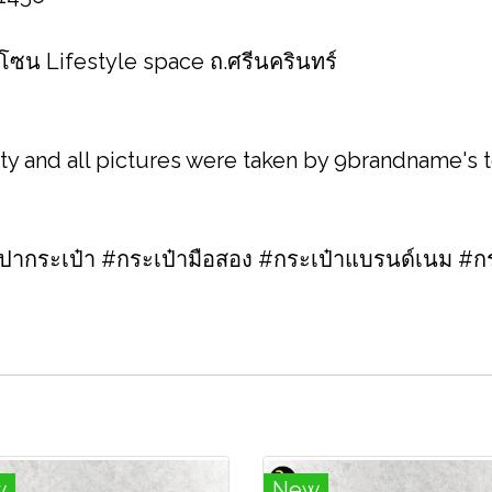
 โซน Lifestyle space ถ.ศรีนครินทร์
ity and all pictures were taken by 9brandname's
กระเป๋า #กระเป๋ามือสอง #กระเป๋าแบรนด์เนม #กร
w
New