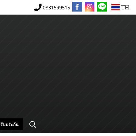
TH
0831599515
รับประกัน