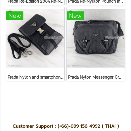
Prada Re-Edition 2005 Re-Nylon bag
Prada Re-Nyulon Pounch In Enameled
New
New
Prada Nylon and smartphone case 2zh109
Prada Nylon Messenger Crossbody Bag
Customer Support : (+66)-099 156 4992 ( THAI )