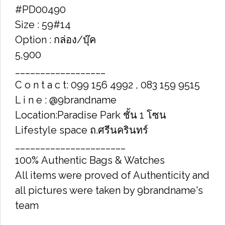
#PD00490
Size : 59#14
Option : กล่อง/บุ๊ค
5,900
__________________
C o n t a c t: 099 156 4992 , 083 159 9515
L i n e : @9brandname
Location:Paradise Park ชั้น 1 โซน
Lifestyle space ถ.ศรีนครินทร์
______________________
100% Authentic Bags & Watches
All items were proved of Authenticity and
all pictures were taken by 9brandname's
team