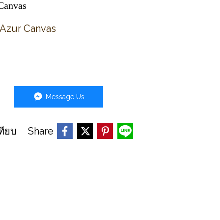
 Canvas
 Azur Canvas
Message Us
Share
ทียบ