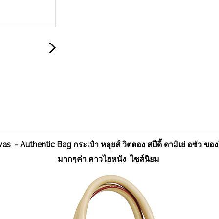
 Authentic Bag กระเป๋า หลุยส์ วิตตอง สปีดี้ ดามิเย่ อซัว ของใหม
มากๆค่า คาวไฮหนัง ไซส์นิยม