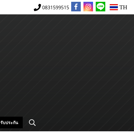
TH
0831599515
รับประกัน