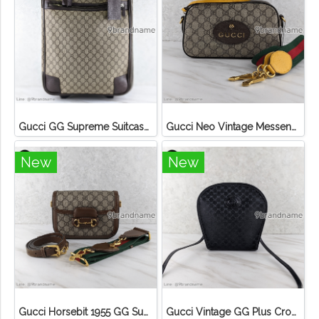
Gucci GG Supreme Suitcase Travel Bag Beige Canvas
Gucci Neo Vintage Messenger Bag Canvas
New
New
Gucci Horsebit 1955 GG Supreme Canvas Bag
Gucci Vintage GG Plus Crossbody Bag