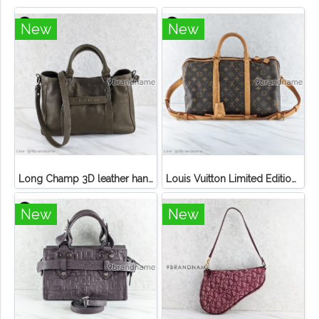
New
New
Long Champ 3D leather handbag
Louis Vuitton Limited Edition Monogram Canvas Sofia Coppola SC Bag
New
New