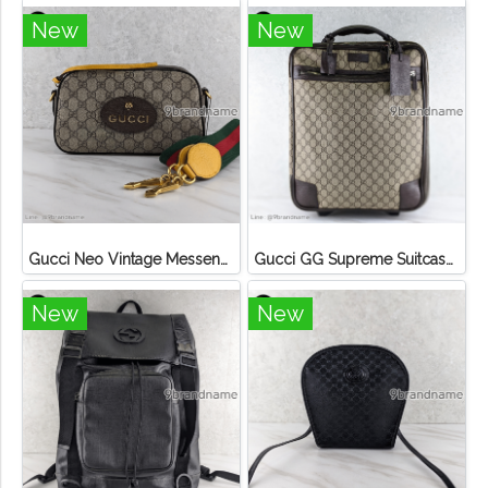
New
New
Gucci Neo Vintage Messenger Bag Canvas
Gucci GG Supreme Suitcase Travel Bag Beige Canvas
New
New