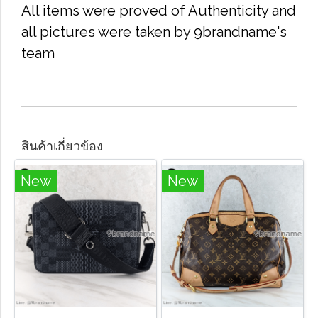
All items were proved of Authenticity and
all pictures were taken by 9brandname's
team
สินค้าเกี่ยวข้อง
New
New