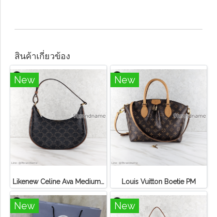
สินค้าเกี่ยวข้อง
New
New
Likenew Celine Ava Medium Triomphe Canvas
Louis Vuitton Boetie PM
New
New