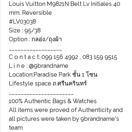
Louis Vuitton M9821N Belt Lv Initiales 40
mm. Reversible
#LV03038
Size : 95/38
Option : กลอ่ง/ถุงผ้า
__________________
C o n t a c t: 099 156 4992 , 083 159 9515
L i n e : @9brandname
Location:Paradise Park ชั้น 1 โซน
Lifestyle space ถ.ศรีนครินทร์
______________________
100% Authentic Bags & Watches
All items were proved of Authenticity and
all pictures were taken by 9brandname's
team