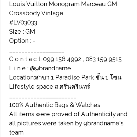
Louis Vuitton Monogram Marceau GM
Crossbody Vintage
#LV03033
Size : GM
Option : -
__________________
C o n t a c t: 099 156 4992 , 083 159 9515
L i n e : @9brandname
Location:สาขา 1 Paradise Park ชั้น 1 โซน
Lifestyle space ถ.ศรีนครินทร์
______________________
100% Authentic Bags & Watches
All items were proved of Authenticity and
all pictures were taken by 9brandname's
team