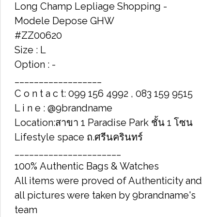
Long Champ Lepliage Shopping -
Modele Depose GHW
#ZZ00620
Size : L
Option : -
__________________
C o n t a c t: 099 156 4992 , 083 159 9515
L i n e : @9brandname
Location:สาขา 1 Paradise Park ชั้น 1 โซน
Lifestyle space ถ.ศรีนครินทร์
______________________
100% Authentic Bags & Watches
All items were proved of Authenticity and
all pictures were taken by 9brandname's
team