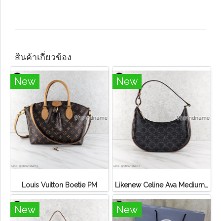
สินค้าเกี่ยวข้อง
New
New
Louis Vuitton Boetie PM
Likenew Celine Ava Medium Triomphe Canvas
New
New