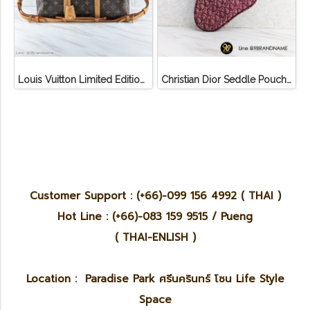
Louis Vuitton Limited Edition Monogram Canvas Sofia Coppola SC Bag
Christian Dior Seddle Pouch Accessory Hand Bag
Customer Support : (+66)-099 156 4992 ( THAI )
Hot Line : (+66)-083 159 9515 / Pueng
( THAI-ENLISH )
Location : Paradise Park ศรีนครินทร์ โซน Life Style
Space