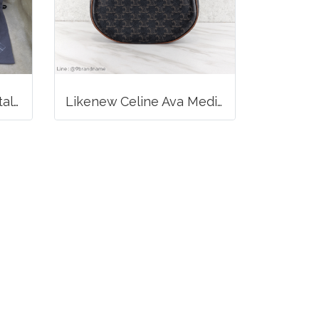
Balenciaga Classic Metallic Edge City Bag
Likenew Celine Ava Medium Triomphe Canvas