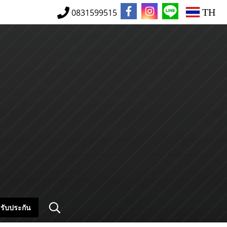
TH
0831599515
รับประกัน