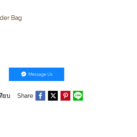
lder Bag
Message Us
Share
ทียบ