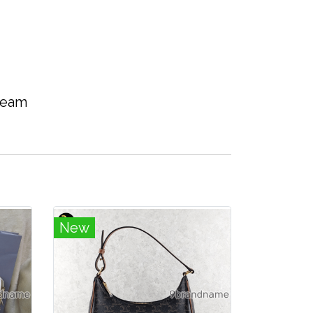
 team
New