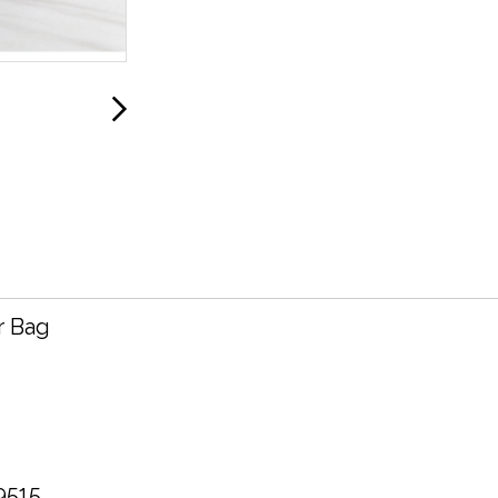
r Bag
 9515