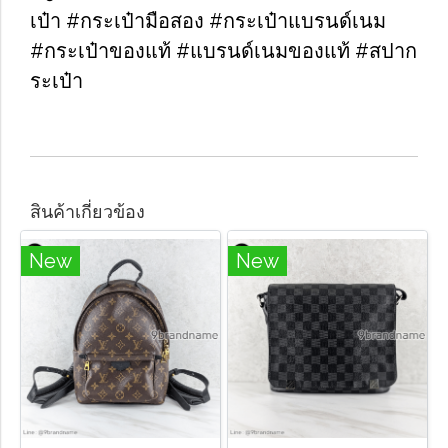
เป๋า #กระเป๋ามือสอง #กระเป๋าแบรนด์เนม
#กระเป๋าของแท้ #แบรนด์เนมของแท้ #สปาก
ระเป๋า
สินค้าเกี่ยวข้อง
New
New