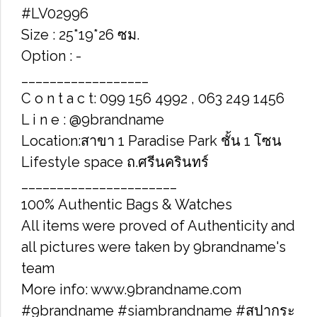
#LV02996
Size : 25*19*26 ซม.
Option : -
__________________
C o n t a c t: 099 156 4992 , 063 249 1456
L i n e : @9brandname
Location:สาขา 1 Paradise Park ชั้น 1 โซน
Lifestyle space ถ.ศรีนครินทร์
______________________
100% Authentic Bags & Watches
All items were proved of Authenticity and
all pictures were taken by 9brandname's
team
More info: www.9brandname.com
#9brandname #siambrandname #สปากระ