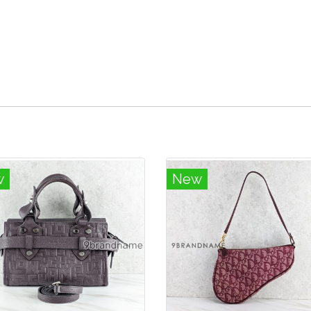
w
New