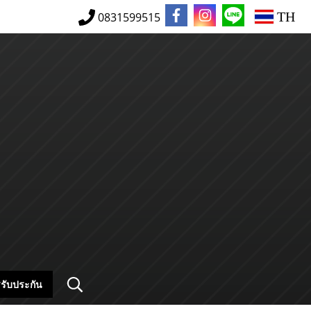
TH
0831599515
รับประกัน