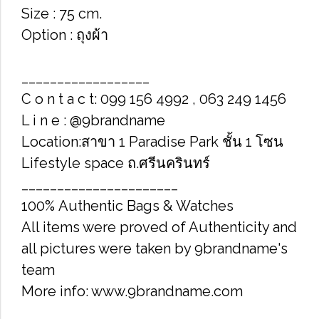
Size : 75 cm.
Option : ถุงผ้า
__________________
C o n t a c t: 099 156 4992 , 063 249 1456
L i n e : @9brandname
Location:สาขา 1 Paradise Park ชั้น 1 โซน
Lifestyle space ถ.ศรีนครินทร์
______________________
100% Authentic Bags & Watches
All items were proved of Authenticity and
all pictures were taken by 9brandname's
team
More info: www.9brandname.com