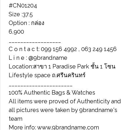
#CN01204
Size :37.5
Option : กล่อง
6,900
__________________
C o n t a c t: 099 156 4992 , 063 249 1456
L i n e : @9brandname
Location:สาขา 1 Paradise Park ชั้น 1 โซน
Lifestyle space ถ.ศรีนครินทร์
______________________
100% Authentic Bags & Watches
All items were proved of Authenticity and
all pictures were taken by 9brandname's
team
More info: www.9brandname.com