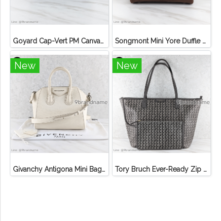
Goyard Cap-Vert PM Canvas Black Tan
Songmont Mini Yore Duffle Bag Sandal
New
New
Givanchy Antigona Mini Bag Off White SHW Goat Leather
Tory Bruch Ever-Ready Zip Tote Winter Zinc Canvas