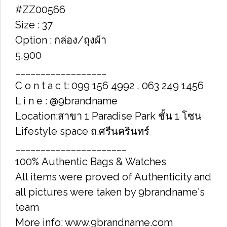
#ZZ00566
Size : 37
Option : กล่อง/ถุงผ้า
5,900
__________________
C o n t a c t: 099 156 4992 , 063 249 1456
L i n e : @9brandname
Location:สาขา 1 Paradise Park ชั้น 1 โซน
Lifestyle space ถ.ศรีนครินทร์
______________________
100% Authentic Bags & Watches
All items were proved of Authenticity and
all pictures were taken by 9brandname's
team
More info: www.9brandname.com