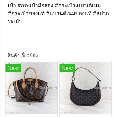
เป๋า #กระเป๋ามือสอง #กระเป๋าแบรนด์เนม
#กระเป๋าของแท้ #แบรนด์เนมของแท้ #สปาก
ระเป๋า
สินค้าเกี่ยวข้อง
New
New