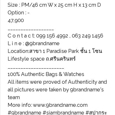
Size : PM/46 cm W x 25 cm H x 13 cm D
Option : -
47,900
__________________
C o n t a c t: 099 156 4992 , 063 249 1456
L i n e : @9brandname
Location:สาขา 1 Paradise Park ชั้น 1 โซน
Lifestyle space ถ.ศรีนครินทร์
______________________
100% Authentic Bags & Watches
All items were proved of Authenticity and
all pictures were taken by 9brandname's
team
More info: www.9brandname.com
#9brandname #siambrandname #สปากระ