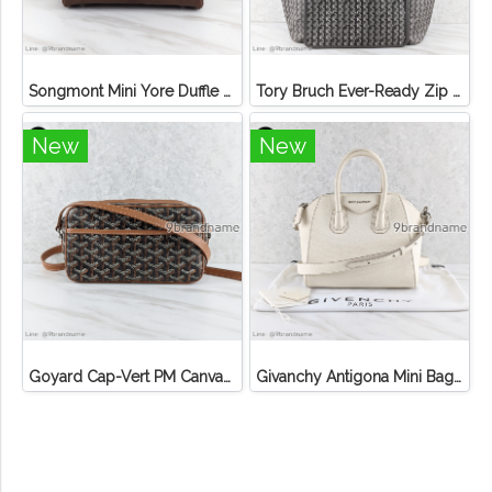
Songmont Mini Yore Duffle Bag Sandal
Tory Bruch Ever-Ready Zip Tote Winter Zinc Canvas
New
New
Goyard Cap-Vert PM Canvas Black Tan
Givanchy Antigona Mini Bag Off White SHW Goat Leather