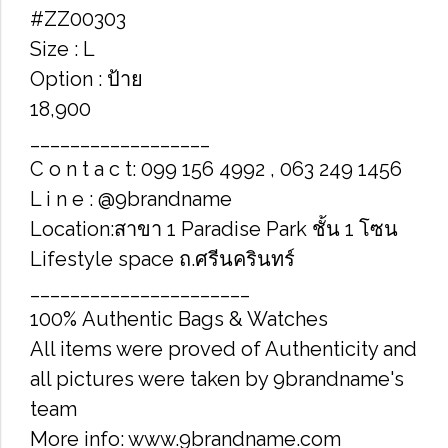
#ZZ00303
Size : L
Option : ป้าย
18,900
__________________
C o n t a c t: 099 156 4992 , 063 249 1456
L i n e : @9brandname
Location:สาขา 1 Paradise Park ชั้น 1 โซน
Lifestyle space ถ.ศรีนครินทร์
______________________
100% Authentic Bags & Watches
All items were proved of Authenticity and
all pictures were taken by 9brandname's
team
More info: www.9brandname.com