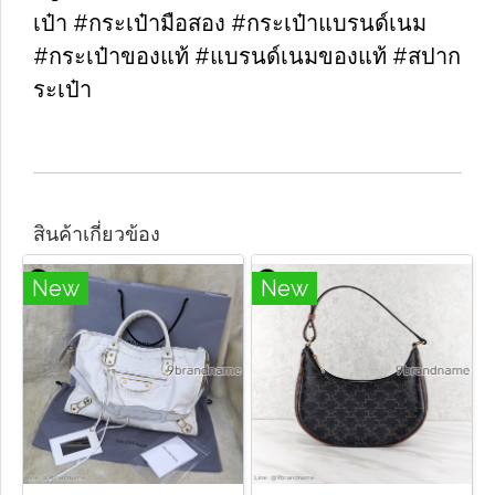
เป๋า #กระเป๋ามือสอง #กระเป๋าแบรนด์เนม
#กระเป๋าของแท้ #แบรนด์เนมของแท้ #สปาก
ระเป๋า
สินค้าเกี่ยวข้อง
New
New