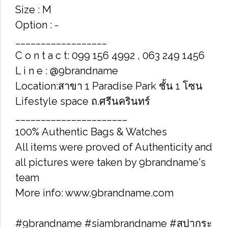
Size : M
Option : -
__________________
C o n t a c t: 099 156 4992 , 063 249 1456
L i n e : @9brandname
Location:สาขา 1 Paradise Park ชั้น 1 โซน
Lifestyle space ถ.ศรีนครินทร์
______________________
100% Authentic Bags & Watches
All items were proved of Authenticity and
all pictures were taken by 9brandname's
team
More info: www.9brandname.com
#9brandname #siambrandname #สปากระ