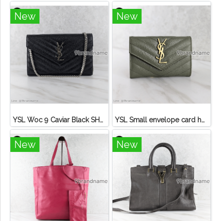
New
New
YSL Woc 9 Caviar Black SHW
YSL Small envelope card holder green Caviar
New
New