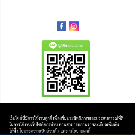
@9brandname
All Product are authentic and pre-owned.
เว็บไซต์นี้มีการใช้งานคุกกี้ เพื่อเพิ่มประสิทธิภาพและประสบการณ์ที่ดี
And
ในการใช้งานเว็บไซต์ของท่าน ท่านสามารถอ่านรายละเอียดเพิ่มเติม
All Photo in this website were taken by
ได้ที่
นโยบายความเป็นส่วนตัว
และ
นโยบายคุกกี้