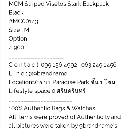
MCM Striped Visetos Stark Backpack
Black
#MC00143
Size : M
Option : -
4,900
___________________
C o n t a c t: 099 156 4992 , 063 249 1456
L i n e : @9brandname
Location:สาขา 1 Paradise Park ชั้น 1 โซน
Lifestyle space ถ.ศรีนครินทร์
______________________
100% Authentic Bags & Watches
All items were proved of Authenticity and
all pictures were taken by 9brandname's