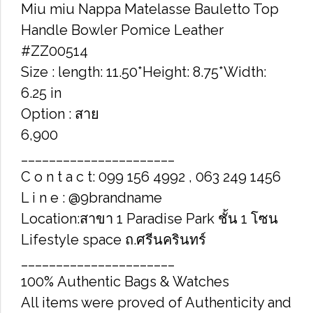
Miu miu Nappa Matelasse Bauletto Top
Handle Bowler Pomice Leather
#ZZ00514
Size : length: 11.50*Height: 8.75*Width:
6.25 in
Option : สาย
6,900
______________________
C o n t a c t: 099 156 4992 , 063 249 1456
L i n e : @9brandname
Location:สาขา 1 Paradise Park ชั้น 1 โซน
Lifestyle space ถ.ศรีนครินทร์
______________________
100% Authentic Bags & Watches
All items were proved of Authenticity and