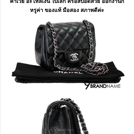
คาเวีย อะไหล่เงิน ใบเล็ก ครอสบอดี้สวย ออกงานก็
หรูค่า ของแท้ มือสอง สภาพดีค่ะ