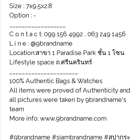
Size : 7x9.5x2.8
Option : -
__________________
C o n t a c t: 099 156 4992 , 063 249 1456
L i n e : @9brandname
Location:สาขา 1 Paradise Park ชั้น 1 โซน
Lifestyle space ถ.ศรีนครินทร์
______________________
100% Authentic Bags & Watches
All items were proved of Authenticity and
all pictures were taken by 9brandname's
team
More info: www.9brandname.com
#9brandname #siambrandname #สปากระ