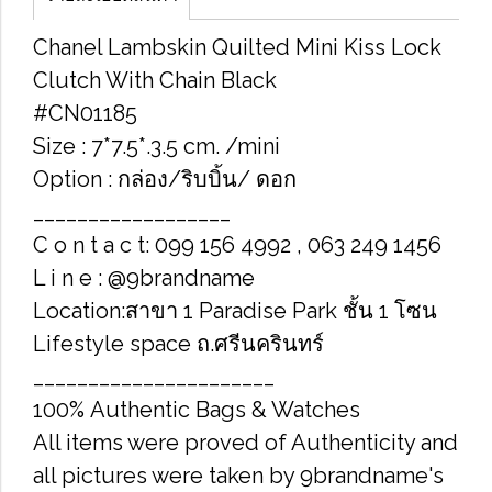
Chanel Lambskin Quilted Mini Kiss Lock
Clutch With Chain Black
#CN01185
Size : 7*7.5*.3.5 cm. /mini
Option : กล่อง/ริบบิ้น/ ดอก
__________________
C o n t a c t: 099 156 4992 , 063 249 1456
L i n e : @9brandname
Location:สาขา 1 Paradise Park ชั้น 1 โซน
Lifestyle space ถ.ศรีนครินทร์
______________________
100% Authentic Bags & Watches
All items were proved of Authenticity and
all pictures were taken by 9brandname's