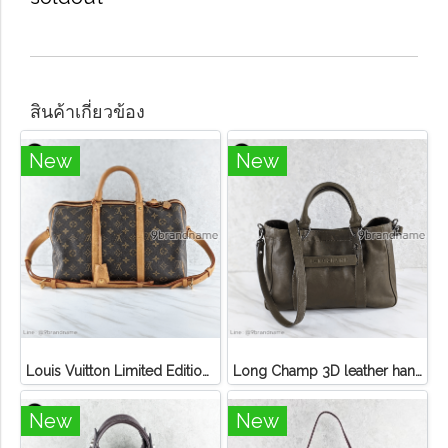
สินค้าเกี่ยวข้อง
New
New
Louis Vuitton Limited Edition Monogram Canvas Sofia Coppola SC Bag
Long Champ 3D leather handbag
New
New