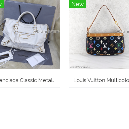
w
New
Balenciaga Classic Metallic Edge City Bag