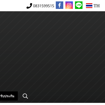
TH
0831599515
รับประกัน