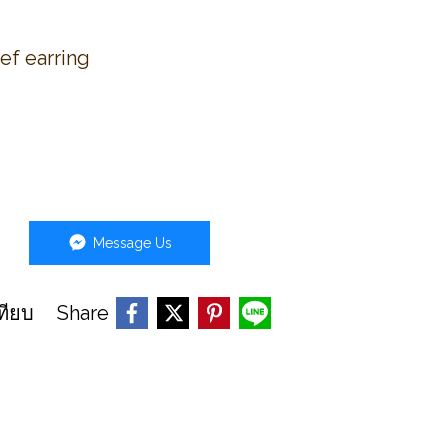
ef earring
Message Us
Share
ทียบ