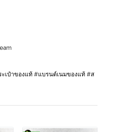
 team
ะเป๋าของแท้ #แบรนด์เนมของแท้ #ส