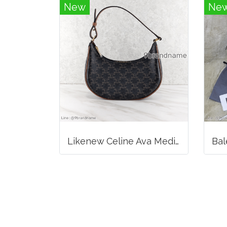
New
Ne
Likenew Celine Ava Medium Triomphe Canvas