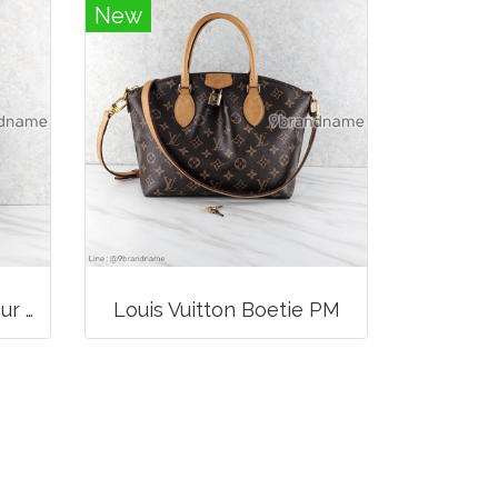
New
Louis Vuitton Multicolour Pochette Canvas
Louis Vuitton Boetie PM