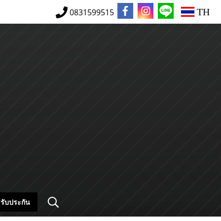
TH
0831599515
รับประกัน