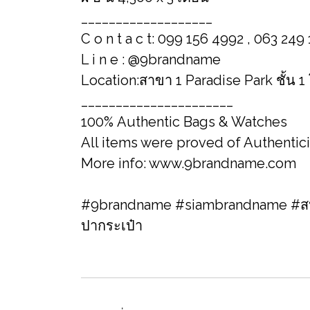
___________________
C o n t a c t: 099 156 4992 , 063 249
L i n e : @9brandname
Location:สาขา 1 Paradise Park ชั้น 1
______________________
100% Authentic Bags & Watches
All items were proved of Authentic
More info: www.9brandname.com
#9brandname #siambrandname #สปา
ปากระเป๋า