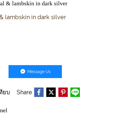
l & lambskin in dark silver
 lambskin in dark silver
Message Us
Share
ทียบ
nel