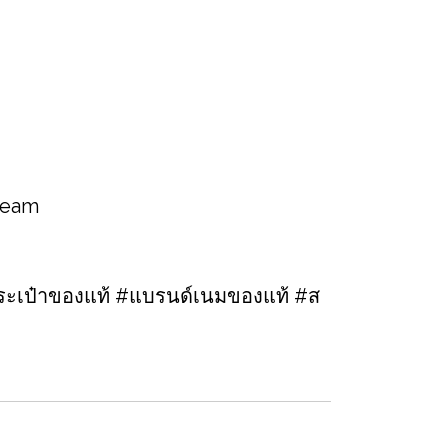
 team
ะเป๋าของแท้ #แบรนด์เนมของแท้ #ส