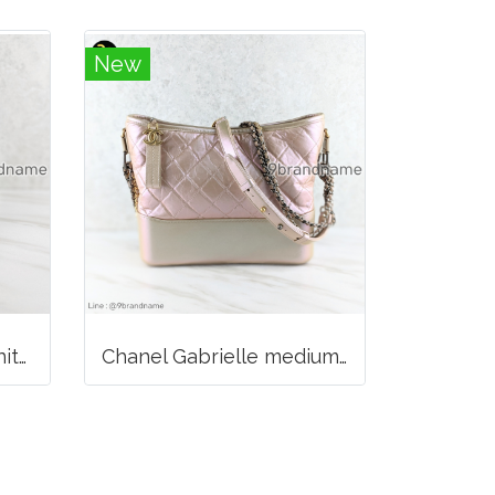
New
Chanel Top Handle Vanity bag Black Caviar
Chanel Gabrielle medium Hobo Bag Light Leather