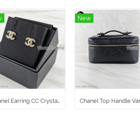
w
New
Chanel Earring CC Crystals GHW