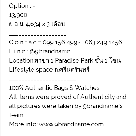
Option : -
13,900
ผ่ อ น 4,634 x 3 เดือน
___________________
C o n t a c t: 099 156 4992 , 063 249 1456
L i n e : @9brandname
Location:สาขา 1 Paradise Park ชั้น 1 โซน
Lifestyle space ถ.ศรีนครินทร์
______________________
100% Authentic Bags & Watches
All items were proved of Authenticity and
all pictures were taken by 9brandname's
team
More info: www.9brandname.com