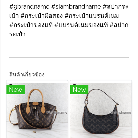
#9brandname #siambrandname #สปากระ
เป๋า #กระเป๋ามือสอง #กระเป๋าแบรนด์เนม
#กระเป๋าของแท้ #แบรนด์เนมของแท้ #สปาก
ระเป๋า
สินค้าเกี่ยวข้อง
New
New