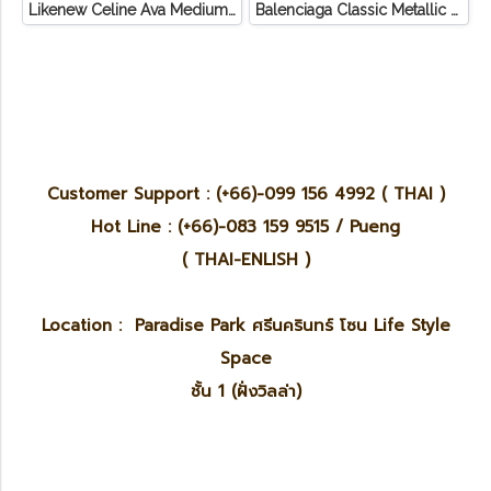
Likenew Celine Ava Medium Triomphe Canvas
Balenciaga Classic Metallic Edge City Bag
Customer Support : (+66)-099 156 4992 ( THAI )
Hot Line : (+66)-083 159 9515 / Pueng
( THAI-ENLISH )
Location : Paradise Park ศรีนครินทร์ โซน Life Style
Space
ชั้น 1 (ฝั่งวิลล่า)