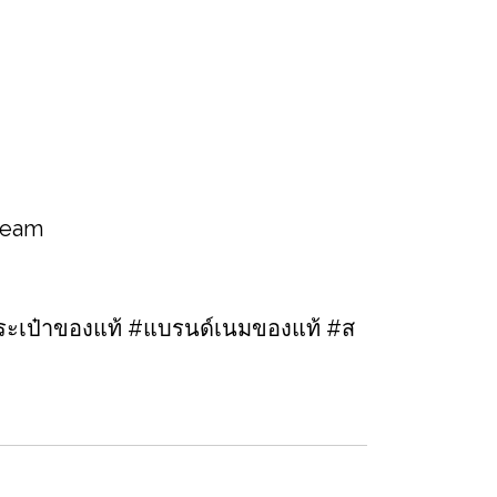
 team
ะเป๋าของแท้ #แบรนด์เนมของแท้ #ส