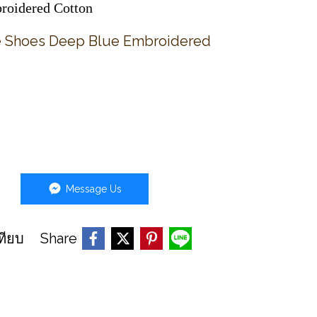
roidered Cotton
de Shoes Deep Blue Embroidered
Message Us
Share
ทียบ