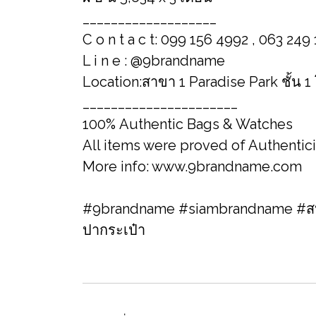
___________________
C o n t a c t: 099 156 4992 , 063 249
L i n e : @9brandname
Location:สาขา 1 Paradise Park ชั้น 1
______________________
100% Authentic Bags & Watches
All items were proved of Authentic
More info: www.9brandname.com
#9brandname #siambrandname #สปา
ปากระเป๋า