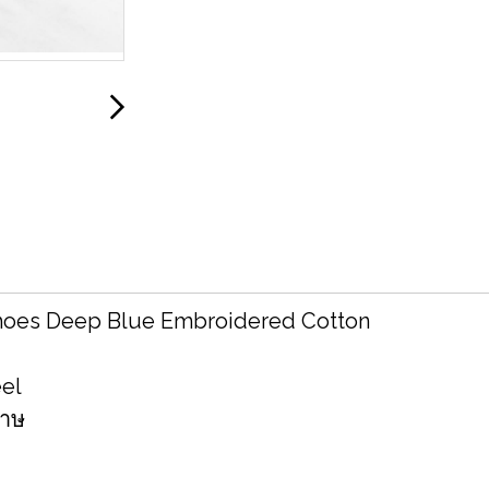
Shoes Deep Blue Embroidered Cotton
eel
ดาษ