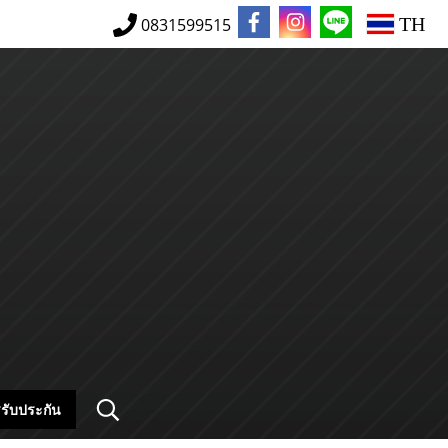
TH
0831599515
รับประกัน