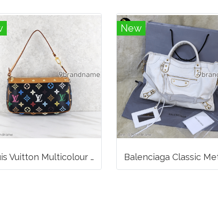
w
New
Louis Vuitton Multicolour Pochette Canvas