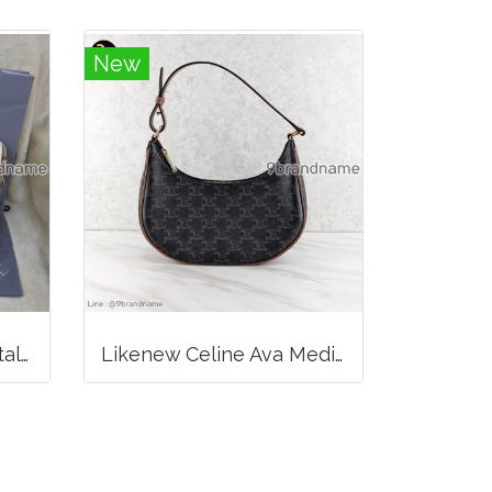
New
Balenciaga Classic Metallic Edge City Bag
Likenew Celine Ava Medium Triomphe Canvas