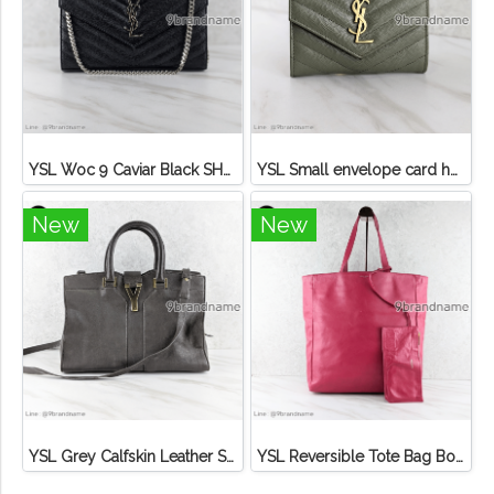
YSL Woc 9 Caviar Black SHW
YSL Small envelope card holder green Caviar
New
New
YSL Grey Calfskin Leather Small Cabas ChYc Bag Calf เทา GHW
YSL Reversible Tote Bag Bo Shop S Lauren ชมพูฮอตพิ้งค์