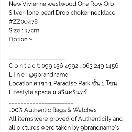
New Vivienne westwood One Row Orb
Silver-tone pearl Drop choker necklace
#ZZ00478
Size : 37cm
Option :-
___________________
C o n t a c t: 099 156 4992 , 063 249 1456
L i n e : @9brandname
Location:สาขา 1 Paradise Park ชั้น 1 โซน
Lifestyle space ถ.ศรีนครินทร์
______________________
100% Authentic Bags & Watches
All items were proved of Authenticity and
all pictures were taken by 9brandname's