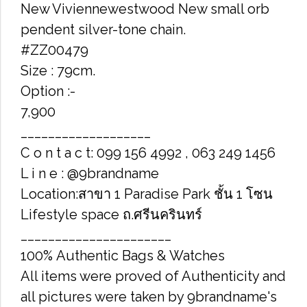
New Viviennewestwood New small orb
pendent silver-tone chain.
#ZZ00479
Size : 79cm.
Option :-
7,900
___________________
C o n t a c t: 099 156 4992 , 063 249 1456
L i n e : @9brandname
Location:สาขา 1 Paradise Park ชั้น 1 โซน
Lifestyle space ถ.ศรีนครินทร์
______________________
100% Authentic Bags & Watches
All items were proved of Authenticity and
all pictures were taken by 9brandname's