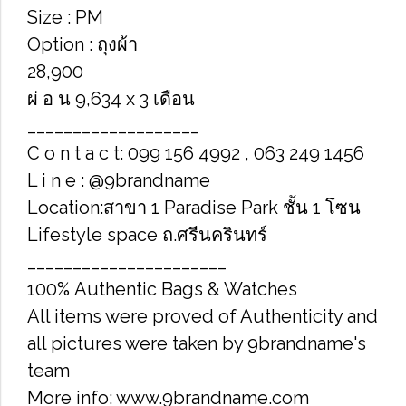
Size : PM
Option : ถุงผ้า
28,900
ผ่ อ น 9,634 x 3 เดือน
___________________
C o n t a c t: 099 156 4992 , 063 249 1456
L i n e : @9brandname
Location:สาขา 1 Paradise Park ชั้น 1 โซน
Lifestyle space ถ.ศรีนครินทร์
______________________
100% Authentic Bags & Watches
All items were proved of Authenticity and
all pictures were taken by 9brandname's
team
More info: www.9brandname.com