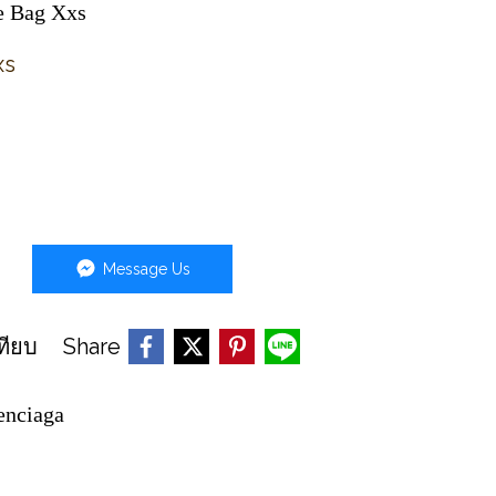
e Bag Xxs
xs
Message Us
Share
ทียบ
enciaga