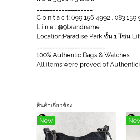
__________________
C o n t a c t: 099 156 4992 , 083 159
L i n e : @9brandname
Location:Paradise Park ชั้น 1 โซน Li
______________________
100% Authentic Bags & Watches
All items were proved of Authentic
สินค้าเกี่ยวข้อง
New
Ne