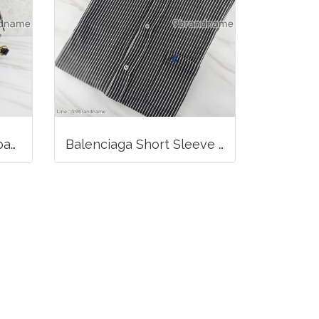
Balenciaga Nano city bag Lamb
Balenciaga Short Sleeve Striped Shirt