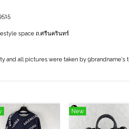
 9515
festyle space ถ.ศรีนครินทร์
ity and all pictures were taken by 9brandname's
w
New