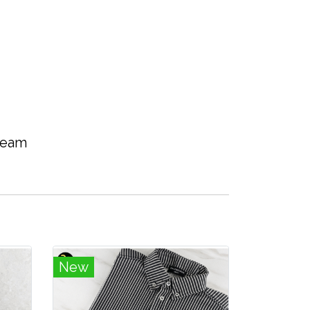
 team
New