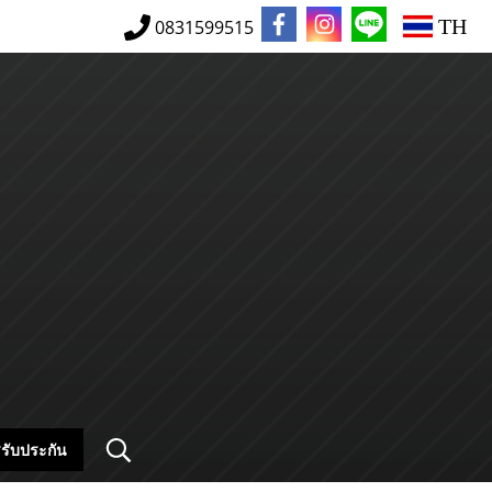
TH
0831599515
รับประกัน