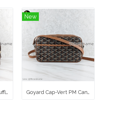
New
Songmont Mini Yore Duffle Bag Sandal
Goyard Cap-Vert PM Canvas Black Tan