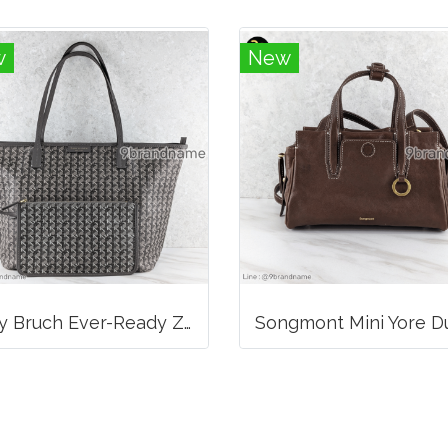
w
New
Tory Bruch Ever-Ready Zip Tote Winter Zinc Canvas