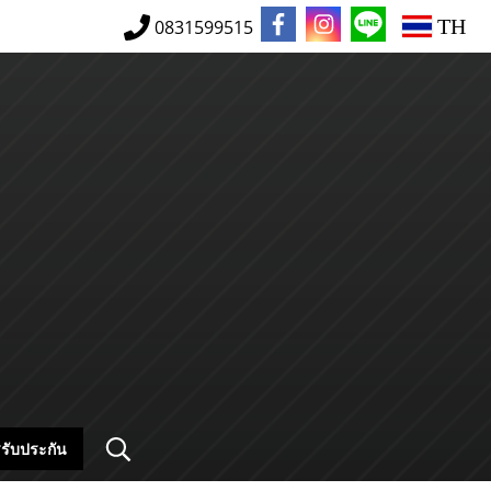
TH
0831599515
รับประกัน