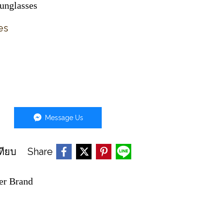
unglasses
es
Message Us
Share
ทียบ
er Brand