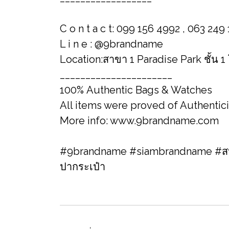
C o n t a c t: 099 156 4992 , 063 249
L i n e : @9brandname
Location:สาขา 1 Paradise Park ชั้น 1
______________________
100% Authentic Bags & Watches
All items were proved of Authentic
More info: www.9brandname.com
#9brandname #siambrandname #สปา
ปากระเป๋า