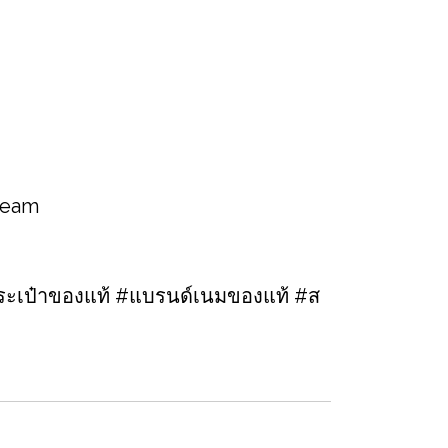
 team
ะเป๋าของแท้ #แบรนด์เนมของแท้ #ส