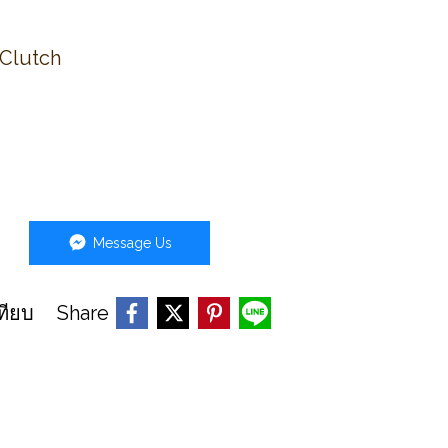
 Clutch
Message Us
Share
ทียบ