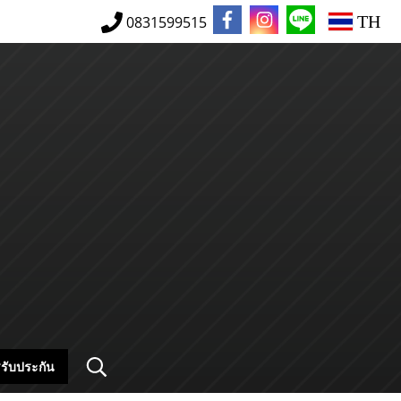
TH
0831599515
รับประกัน