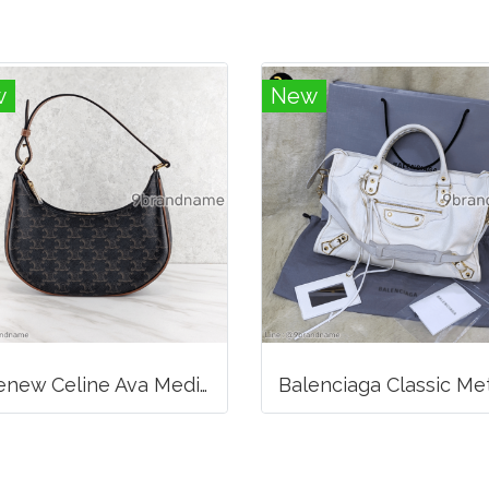
w
New
Likenew Celine Ava Medium Triomphe Canvas