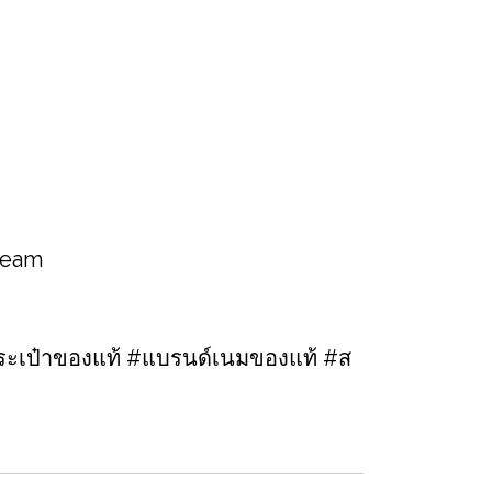
 team
ะเป๋าของแท้ #แบรนด์เนมของแท้ #ส