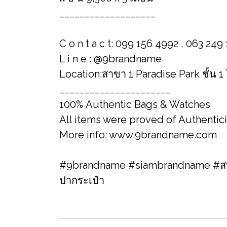
___________________
C o n t a c t: 099 156 4992 , 063 249
L i n e : @9brandname
Location:สาขา 1 Paradise Park ชั้น 
______________________
100% Authentic Bags & Watches
All items were proved of Authentic
More info: www.9brandname.com
#9brandname #siambrandname #สปา
ปากระเป๋า