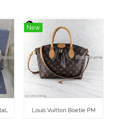
New
Balenciaga Classic Metallic Edge City Bag
Louis Vuitton Boetie PM