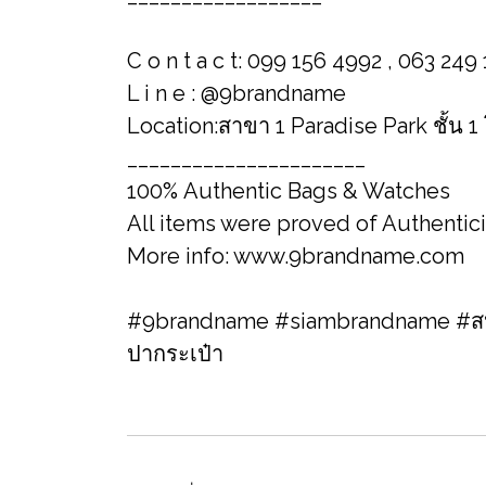
C o n t a c t: 099 156 4992 , 063 249
L i n e : @9brandname
Location:สาขา 1 Paradise Park ชั้น 
______________________
100% Authentic Bags & Watches
All items were proved of Authentic
More info: www.9brandname.com
#9brandname #siambrandname #สปา
ปากระเป๋า