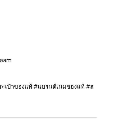
 team
ะเป๋าของแท้ #แบรนด์เนมของแท้ #ส