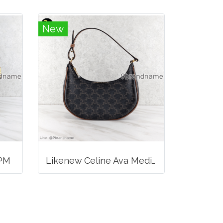
New
 PM
Likenew Celine Ava Medium Triomphe Canvas