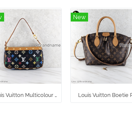
w
New
Louis Vuitton Multicolour Pochette Canvas
Louis Vuitton Boetie