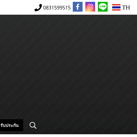
TH
0831599515
รับประกัน