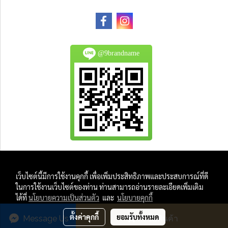
@9brandname
All Product are authentic and pre-owned.
เว็บไซต์นี้มีการใช้งานคุกกี้ เพื่อเพิ่มประสิทธิภาพและประสบการณ์ที่ดี
And
ในการใช้งานเว็บไซต์ของท่าน ท่านสามารถอ่านรายละเอียดเพิ่มเติม
All Photo in this website were taken by
ได้ที่
นโยบายความเป็นส่วนตัว
และ
นโยบายคุกกี้
9Brandname's Team.
ตั้งค่าคุกกี้
ยอมรับทั้งหมด
Message Us
สั่งซื้อสินค้า