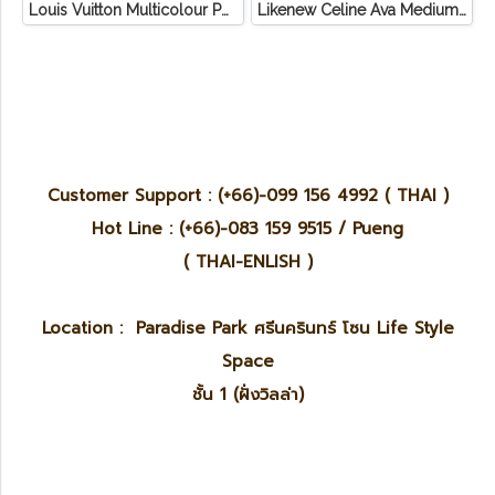
Louis Vuitton Multicolour Pochette Canvas
Likenew Celine Ava Medium Triomphe Canvas
Customer Support : (+66)-099 156 4992 ( THAI )
Hot Line : (+66)-083 159 9515 / Pueng
( THAI-ENLISH )
Location : Paradise Park ศรีนครินทร์ โซน Life Style
Space
ชั้น 1 (ฝั่งวิลล่า)