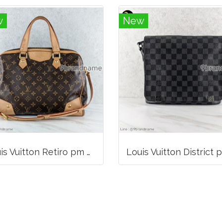
w
New
Louis Vuitton Retiro pm Handbag Canvas Monogram