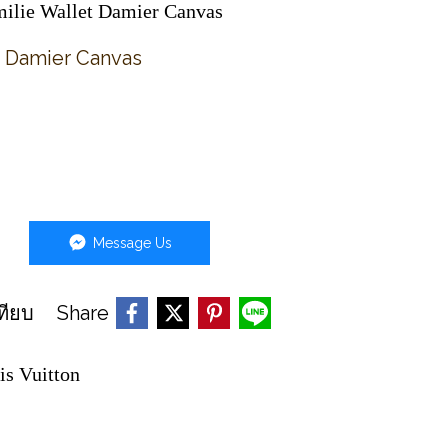
ilie Wallet Damier Canvas
t Damier Canvas
Message Us
Share
ทียบ
is Vuitton