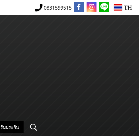
TH
0831599515
รับประกัน