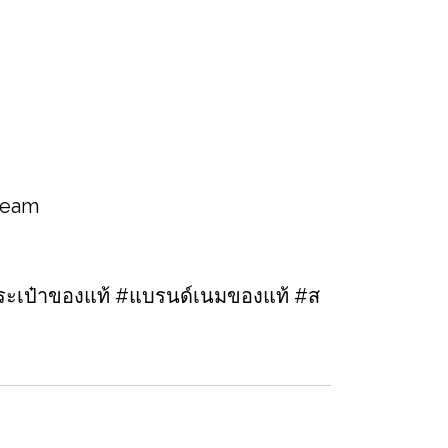
 team
ะเป๋าของแท้ #แบรนด์เนมของแท้ #ส