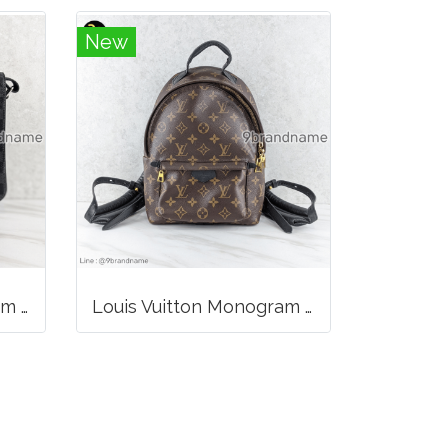
New
Louis Vuitton District pm Canvas Graphite
Louis Vuitton Monogram Palm Springs PM Backpack