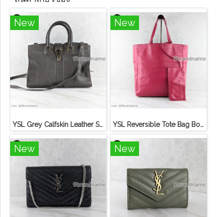
New
New
YSL Grey Calfskin Leather Small Cabas ChYc Bag Calf เทา GHW
YSL Reversible Tote Bag Bo Shop S Lauren ชมพูฮอตพิ้งค์
New
New