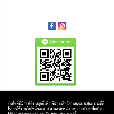
@9brandname
All Product are authentic and pre-owned.
เว็บไซต์นี้มีการใช้งานคุกกี้ เพื่อเพิ่มประสิทธิภาพและประสบการณ์ที่ดี
And
ในการใช้งานเว็บไซต์ของท่าน ท่านสามารถอ่านรายละเอียดเพิ่มเติม
All Photo in this website were taken by