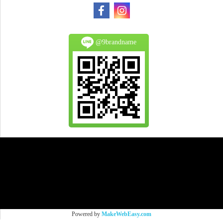
@9brandname
All Product are authentic and pre-owned.
And
All Photo in this website were taken by
9Brandname's Team.
Powered by
MakeWebEasy.com