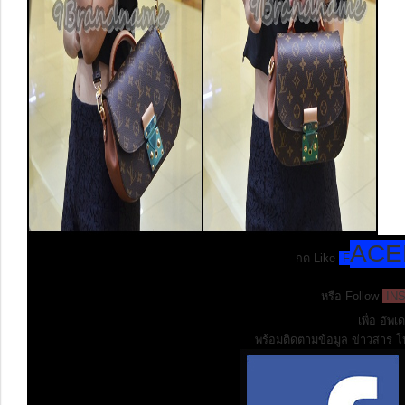
AC
กด Like
F
หรือ Follow
IN
เพื่อ อัพ
พร้อมติดตามข้อมูล ข่าวสาร โป