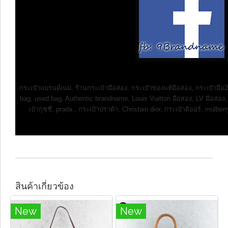
กระเป๋าแบรนด์เนม, ร้านกระเป๋ามือสอง, กระเป๋าของแท้มือสอง, กระเป๋ามื
bag, used bag, Authentic brandname, Louis Vuitton มือสอง, LV มือสอง,
เป๋ากุชชี่, prada , กระเป๋าปราด้า, Christain dior, กระเป๋าดิออร์, mulber
สินค้าเกี่ยวข้อง
New
New