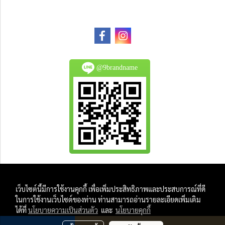
@9brandname
All Product are authentic and pre-owned.
เว็บไซต์นี้มีการใช้งานคุกกี้ เพื่อเพิ่มประสิทธิภาพและประสบการณ์ที่ดี
And
ในการใช้งานเว็บไซต์ของท่าน ท่านสามารถอ่านรายละเอียดเพิ่มเติม
All Photo in this website were taken by
ได้ที่
นโยบายความเป็นส่วนตัว
และ
นโยบายคุกกี้
9Brandname's Team.