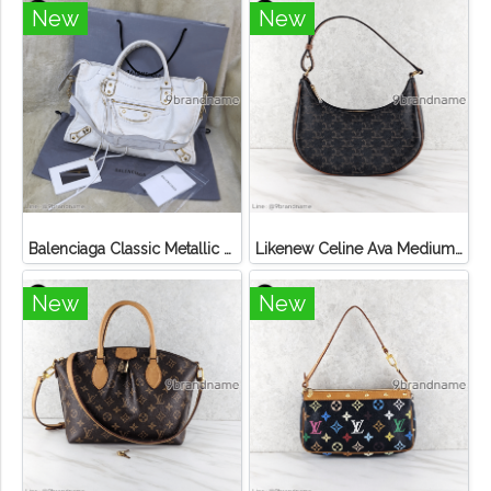
New
New
Balenciaga Classic Metallic Edge City Bag
Likenew Celine Ava Medium Triomphe Canvas
New
New